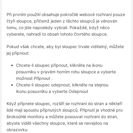
Při prvním použití obsahuje pokročilé webové rozhraní pouze
čtyři sloupce, přičemž jeden z těchto sloupců je věnován
tomu, co jste naposledy vybrali. Pokaždé, když něco
vyberete, nahradí to obsah tohoto čtvrtého sloupce.
Pokud však chcete, aby byl sloupec trvale viditelný, můžete
jej připnout:
Chcete-li sloupec připnout, klikněte na ikonu
posuvníku v pravém horním rohu sloupce a vyberte
možnost
Připnout
.
Chcete-li sloupec odepnout, klikněte na stejnou
ikonu posuvníku a vyberte
Odepnout
Když připnete sloupec, rozšíří se rozhraní do stran a někteří
lidé mají spoustu připnutých sloupců. Připnutí je vhodné pro
širokoúhlé monitory a můžete posouvat rozhraní do stran,
abyste viděli všechny sloupce, které se nevejdou na
obrazovku.