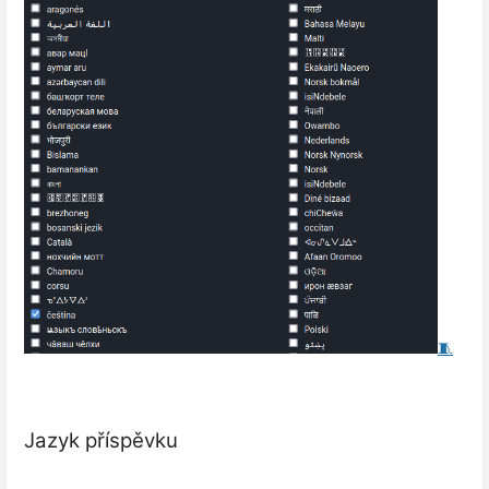
🧵
Jazyk příspěvku