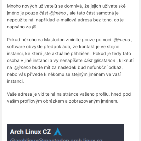
Mnoho nových uživatelů se domnívá, že jejich uživatelské
jméno je pouze
část @jméno
, ale tato část samotná je
nepoužitelná, například e-mailová adresa bez toho, co je
napsáno za
@
.
Pokud někoho na Mastodon zmíníte pouze pomocí
@jmeno
,
software obvykle předpokládá, že kontakt je ve stejné
instanci, ke které jste aktuálně přihlášeni. Pokud je tedy tato
osoba v jiné instanci a vy nenapíšete
část @instance
, kliknutí
na
@jmeno
bude mít za následek buď nefunkční odkaz,
nebo vás přivede k někomu se stejným jménem ve vaší
instanci.
Vaše adresa je viditelná na stránce vašeho profilu, hned pod
vaším profilovým obrázkem a zobrazovaným jménem.