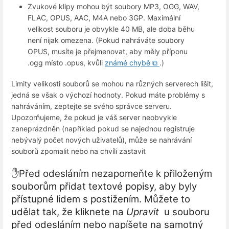
Zvukové klipy mohou být soubory MP3, OGG, WAV,
FLAC, OPUS, AAC, M4A nebo 3GP. Maximální
velikost souboru je obvykle 40 MB, ale doba běhu
není nijak omezena. (Pokud nahráváte soubory
OPUS, musíte je přejmenovat, aby měly příponu
.ogg místo .opus, kvůli
známé chybě ⧉
.)
Limity velikosti souborů se mohou na různých serverech lišit,
jedná se však o výchozí hodnoty. Pokud máte problémy s
nahráváním, zeptejte se svého správce serveru.
Upozorňujeme, že pokud je váš server neobvykle
zaneprázdněn (například pokud se najednou registruje
nebývalý počet nových uživatelů), může se nahrávání
souborů zpomalit nebo na chvíli zastavit
✋Před odesláním nezapomeňte k přiloženým
souborům přidat textové popisy, aby byly
přístupné lidem s postižením. Můžete to
udělat tak, že kliknete na
Upravit
u souboru
před odesláním nebo napíšete na samotný