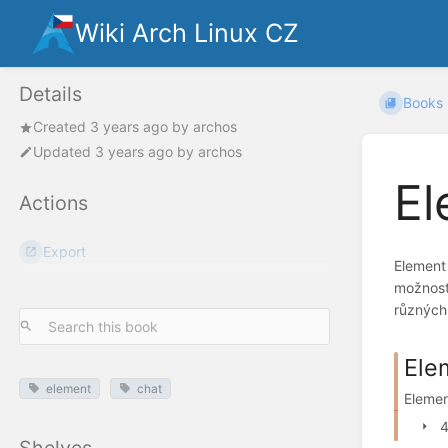
Wiki Arch Linux CZ
Details
Books
Created
3 years ago
by
archos
Updated
3 years ago
by
archos
El
Actions
Export
Element 
možnosti
různých 
Ele
element
chat
Elemen
4
Shelves