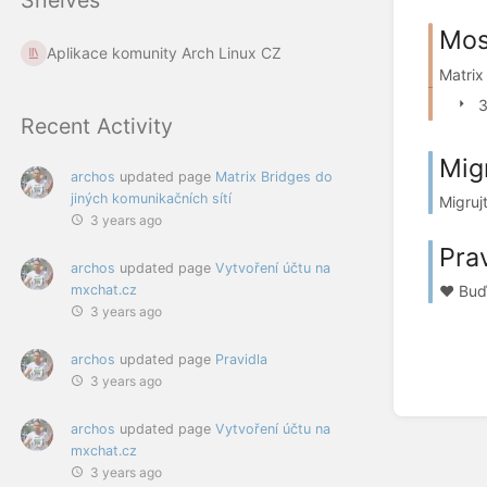
Mos
Aplikace komunity Arch Linux CZ
Matrix
3
Recent Activity
Migr
archos
updated page
Matrix Bridges do
jiných komunikačních sítí
Migrujt
3 years ago
Prav
archos
updated page
Vytvoření účtu na
mxchat.cz
❤️ Buď
3 years ago
archos
updated page
Pravidla
3 years ago
archos
updated page
Vytvoření účtu na
mxchat.cz
3 years ago