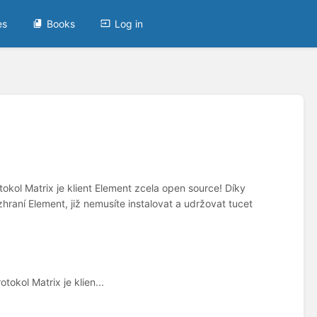
es
Books
Log in
tokol Matrix je klient Element zcela open source! Díky
raní Element, již nemusíte instalovat a udržovat tucet
okol Matrix je klien...