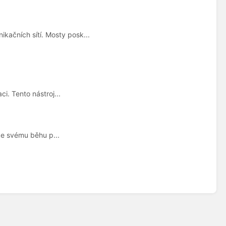
kačních sítí. Mosty posk...
i. Tento nástroj...
 ke svému běhu p...