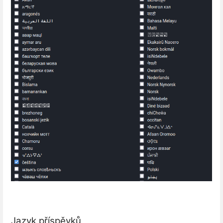
Jazyk příspěvků