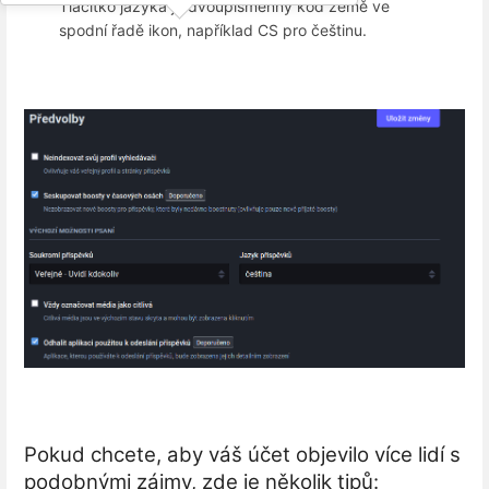
Tlačítko jazyka je dvoupísmenný kód země ve
spodní řadě ikon, například CS pro češtinu.
Pokud chcete, aby váš účet objevilo více lidí s
podobnými zájmy, zde je několik tipů: