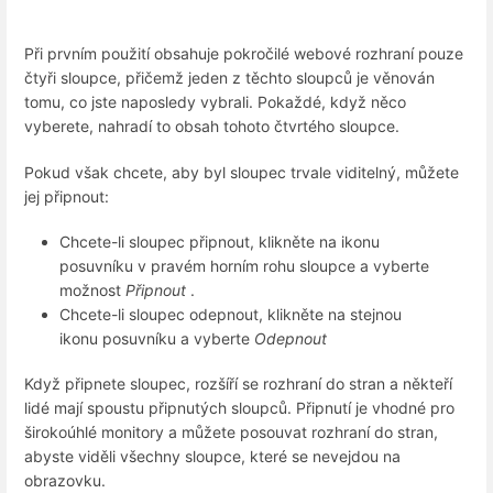
Při prvním použití obsahuje pokročilé webové rozhraní pouze
čtyři sloupce, přičemž jeden z těchto sloupců je věnován
tomu, co jste naposledy vybrali. Pokaždé, když něco
vyberete, nahradí to obsah tohoto čtvrtého sloupce.
Pokud však chcete, aby byl sloupec trvale viditelný, můžete
jej připnout:
Chcete-li sloupec připnout, klikněte na ikonu
posuvníku v pravém horním rohu sloupce a vyberte
možnost
Připnout
.
Chcete-li sloupec odepnout, klikněte na stejnou
ikonu posuvníku a vyberte
Odepnout
Když připnete sloupec, rozšíří se rozhraní do stran a někteří
lidé mají spoustu připnutých sloupců. Připnutí je vhodné pro
širokoúhlé monitory a můžete posouvat rozhraní do stran,
abyste viděli všechny sloupce, které se nevejdou na
obrazovku.