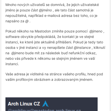
Mnoho nových uživatelů se domnívá, že jejich uživatelské
jméno je pouze
část @jméno
, ale tato část samotná je
nepoužitelná, například e-mailová adresa bez toho, co je
napsáno za
@
.
Pokud někoho na Mastodon zmíníte pouze pomocí
@jmeno
,
software obvykle předpokládá, že kontakt je ve stejné
instanci, ke které jste aktuálně přihlášeni. Pokud je tedy tato
osoba v jiné instanci a vy nenapíšete
část @instance
, kliknutí
na
@jmeno
bude mít za následek buď nefunkční odkaz,
nebo vás přivede k někomu se stejným jménem ve vaší
instanci.
Vaše adresa je viditelná na stránce vašeho profilu, hned pod
vaším profilovým obrázkem a zobrazovaným jménem.