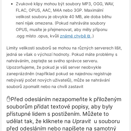
Zvukové klipy mohou být soubory MP3, OGG, WAV,
FLAC, OPUS, AAC, M4A nebo 3GP. Maximální
velikost souboru je obvykle 40 MB, ale doba běhu
není nijak omezena. (Pokud nahráváte soubory
OPUS, musíte je přejmenovat, aby měly příponu
.ogg místo .opus, kvůli
známé chybě ⧉
.)
Limity velikosti souborů se mohou na různých serverech lišit,
jedná se však o výchozí hodnoty. Pokud máte problémy s
nahráváním, zeptejte se svého správce serveru.
Upozorňujeme, že pokud je váš server neobvykle
zaneprázdněn (například pokud se najednou registruje
nebývalý počet nových uživatelů), může se nahrávání
souborů zpomalit nebo na chvíli zastavit
✋Před odesláním nezapomeňte k přiloženým
souborům přidat textové popisy, aby byly
přístupné lidem s postižením. Můžete to
udělat tak, že kliknete na
Upravit
u souboru
před odesláním nebo napíšete na samotný