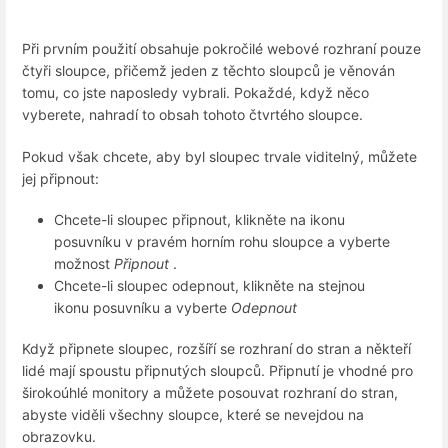
Při prvním použití obsahuje pokročilé webové rozhraní pouze
čtyři sloupce, přičemž jeden z těchto sloupců je věnován
tomu, co jste naposledy vybrali. Pokaždé, když něco
vyberete, nahradí to obsah tohoto čtvrtého sloupce.
Pokud však chcete, aby byl sloupec trvale viditelný, můžete
jej připnout:
Chcete-li sloupec připnout, klikněte na ikonu
posuvníku v pravém horním rohu sloupce a vyberte
možnost
Připnout
.
Chcete-li sloupec odepnout, klikněte na stejnou
ikonu posuvníku a vyberte
Odepnout
Když připnete sloupec, rozšíří se rozhraní do stran a někteří
lidé mají spoustu připnutých sloupců. Připnutí je vhodné pro
širokoúhlé monitory a můžete posouvat rozhraní do stran,
abyste viděli všechny sloupce, které se nevejdou na
obrazovku.