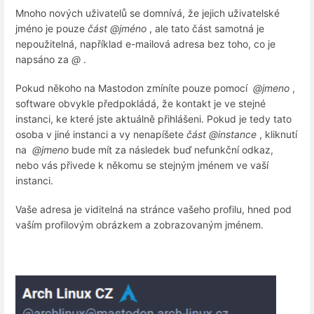
Mnoho nových uživatelů se domnívá, že jejich uživatelské
jméno je pouze
část @jméno
, ale tato část samotná je
nepoužitelná, například e-mailová adresa bez toho, co je
napsáno za
@
.
Pokud někoho na Mastodon zmíníte pouze pomocí
@jmeno
,
software obvykle předpokládá, že kontakt je ve stejné
instanci, ke které jste aktuálně přihlášeni. Pokud je tedy tato
osoba v jiné instanci a vy nenapíšete
část @instance
, kliknutí
na
@jmeno
bude mít za následek buď nefunkční odkaz,
nebo vás přivede k někomu se stejným jménem ve vaší
instanci.
Vaše adresa je viditelná na stránce vašeho profilu, hned pod
vaším profilovým obrázkem a zobrazovaným jménem.