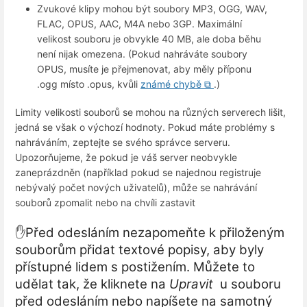
Zvukové klipy mohou být soubory MP3, OGG, WAV,
FLAC, OPUS, AAC, M4A nebo 3GP. Maximální
velikost souboru je obvykle 40 MB, ale doba běhu
není nijak omezena. (Pokud nahráváte soubory
OPUS, musíte je přejmenovat, aby měly příponu
.ogg místo .opus, kvůli
známé chybě ⧉
.)
Limity velikosti souborů se mohou na různých serverech lišit,
jedná se však o výchozí hodnoty. Pokud máte problémy s
nahráváním, zeptejte se svého správce serveru.
Upozorňujeme, že pokud je váš server neobvykle
zaneprázdněn (například pokud se najednou registruje
nebývalý počet nových uživatelů), může se nahrávání
souborů zpomalit nebo na chvíli zastavit
✋Před odesláním nezapomeňte k přiloženým
souborům přidat textové popisy, aby byly
přístupné lidem s postižením. Můžete to
udělat tak, že kliknete na
Upravit
u souboru
před odesláním nebo napíšete na samotný