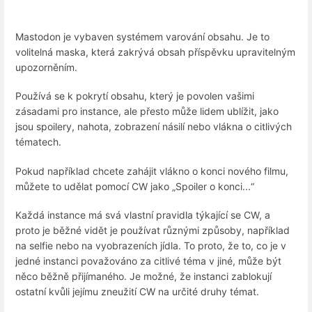
Mastodon je vybaven systémem varování obsahu. Je to
volitelná maska, která zakrývá obsah příspěvku upravitelným
upozorněním.
Používá se k pokrytí obsahu, který je povolen vašimi
zásadami pro instance, ale přesto může lidem ublížit, jako
jsou spoilery, nahota, zobrazení násilí nebo vlákna o citlivých
tématech.
Pokud například chcete zahájit vlákno o konci nového filmu,
můžete to udělat pomocí CW jako „Spoiler o konci...“
Každá instance má svá vlastní pravidla týkající se CW, a
proto je běžné vidět je používat různými způsoby, například
na selfie nebo na vyobrazeních jídla. To proto, že to, co je v
jedné instanci považováno za citlivé téma v jiné, může být
něco běžně přijímaného. Je možné, že instanci zablokují
ostatní kvůli jejímu zneužití CW na určité druhy témat.