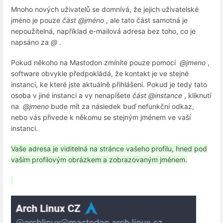
Mnoho nových uživatelů se domnívá, že jejich uživatelské
jméno je pouze
část @jméno
, ale tato část samotná je
nepoužitelná, například e-mailová adresa bez toho, co je
napsáno za
@
.
Pokud někoho na Mastodon zmíníte pouze pomocí
@jmeno
,
software obvykle předpokládá, že kontakt je ve stejné
instanci, ke které jste aktuálně přihlášeni. Pokud je tedy tato
osoba v jiné instanci a vy nenapíšete
část @instance
, kliknutí
na
@jmeno
bude mít za následek buď nefunkční odkaz,
nebo vás přivede k někomu se stejným jménem ve vaší
instanci.
Vaše adresa je viditelná na stránce vašeho profilu, hned pod
vaším profilovým obrázkem a zobrazovaným jménem.