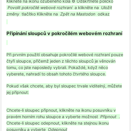
Klikněte na ikonu ozubeného kola ⚙️
Odškrtněte políčko
Povolit pokročilé webové rozhraní
a klikněte na
Uložit
změny
tlačítko
Klikněte na
Zpět na Mastodon
odkaz
Připínání sloupců v pokročilém webovém rozhraní
Při prvním použití obsahuje pokročilé webové rozhraní pouze
čtyři sloupce, přičemž jeden z těchto sloupců je věnován
tomu, co jste naposledy vybrali. Pokaždé, když něco
vyberete, nahradí to obsah tohoto čtvrtého sloupce.
Pokud však chcete, aby byl sloupec trvale viditelný, můžete
jej připnout:
Chcete-li sloupec připnout, klikněte na ikonu posuvníku v
pravém horním rohu sloupce a vyberte možnost
Připnout
.
Chcete-li sloupec odepnout, klikněte na stejnou ikonu
posuvníku a vyberte
Odepnout