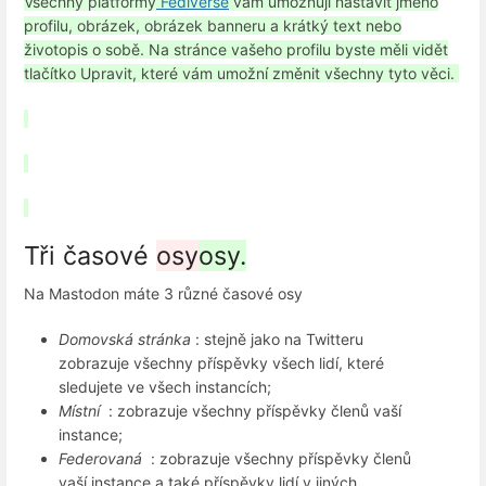
Všechny platformy
Fediverse
vám umožňují nastavit jméno
profilu, obrázek, obrázek banneru a krátký text nebo
životopis o sobě. Na stránce vašeho profilu byste měli vidět
tlačítko Upravit, které vám umožní změnit všechny tyto věci.
Tři časové
osy
osy.
Na Mastodon máte 3 různé časové osy
Domovská stránka
: stejně jako na Twitteru
zobrazuje všechny příspěvky všech lidí, které
sledujete ve všech instancích;
Místní
: zobrazuje všechny příspěvky členů vaší
instance;
Federovaná
: zobrazuje všechny příspěvky členů
vaší instance a také příspěvky lidí v jiných