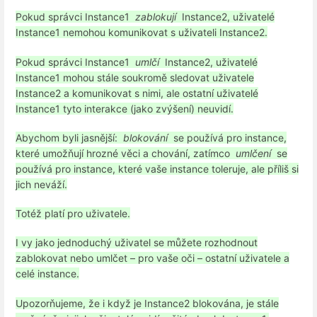
Pokud správci Instance1
zablokují
Instance2, uživatelé
Instance1 nemohou komunikovat s uživateli Instance2.
Pokud správci Instance1
umlčí
Instance2, uživatelé
Instance1 mohou stále soukromě sledovat uživatele
Instance2 a komunikovat s nimi, ale ostatní uživatelé
Instance1 tyto interakce (jako zvýšení) neuvidí.
Abychom byli jasnější:
blokování
se používá pro instance,
které umožňují hrozné věci a chování, zatímco
umlčení
se
používá pro instance, které vaše instance toleruje, ale příliš si
jich neváží.
Totéž platí pro uživatele.
I vy jako jednoduchý uživatel se můžete rozhodnout
zablokovat nebo umlčet – pro vaše oči – ostatní uživatele a
celé instance.
Upozorňujeme, že i když je Instance2 blokována, je stále