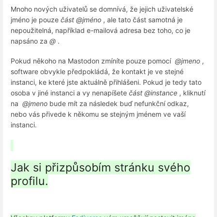
Mnoho nových uživatelů se domnívá, že jejich uživatelské
jméno je pouze
část @jméno
, ale tato část samotná je
nepoužitelná, například e-mailová adresa bez toho, co je
napsáno za
@
.
Pokud někoho na Mastodon zmíníte pouze pomocí
@jmeno
,
software obvykle předpokládá, že kontakt je ve stejné
instanci, ke které jste aktuálně přihlášeni. Pokud je tedy tato
osoba v jiné instanci a vy nenapíšete
část @instance
, kliknutí
na
@jmeno
bude mít za následek buď nefunkční odkaz,
nebo vás přivede k někomu se stejným jménem ve vaší
instanci.
Jak si přizpůsobím stránku svého
profilu.