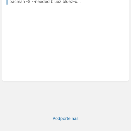
pacman -S --needed bluez bluez-u...
Podpořte nás