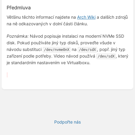
Předmluva
Většinu těchto informací najdete na
Arch Wiki
a dalších zdrojů
na ně odkazovaných v dolní části článku.
Poznámka:
Návod popisuje instalaci na moderní NVMe SSD
disk. Pokud používáte jiný typ disků, proveďte všude v
návodu substituci
na
, popř. jiný typ
/dev/nvme0nX
/dev/sdX
zařízení podle potřeby. Video návod používá
, který
/dev/sdX
je standardním nastavením ve Virtualboxu.
Podpořte nás