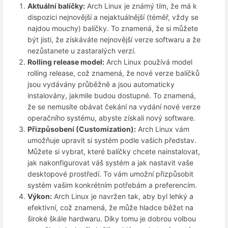
Aktuální balíčky:
Arch Linux je známý tím, že má k
dispozici nejnovější a nejaktuálnější (téměř, vždy se
najdou mouchy) balíčky. To znamená, že si můžete
být jisti, že získáváte nejnovější verze softwaru a že
nezůstanete u zastaralých verzí.
Rolling release model:
Arch Linux používá model
rolling release, což znamená, že nové verze balíčků
jsou vydávány průběžně a jsou automaticky
instalovány, jakmile budou dostupné. To znamená,
že se nemusíte obávat čekání na vydání nové verze
operačního systému, abyste získali nový software.
Přizpůsobení (Customization):
Arch Linux vám
umožňuje upravit si systém podle vašich představ.
Můžete si vybrat, které balíčky chcete nainstalovat,
jak nakonfigurovat váš systém a jak nastavit vaše
desktopové prostředí. To vám umožní přizpůsobit
systém vašim konkrétním potřebám a preferencím.
Výkon:
Arch Linux je navržen tak, aby byl lehký a
efektivní, což znamená, že může hladce běžet na
široké škále hardwaru. Díky tomu je dobrou volbou