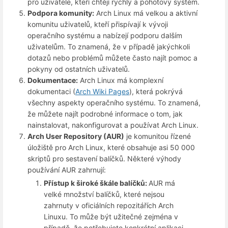
pro uživatele, kteří chtějí rychlý a pohotový systém.
Podpora komunity:
Arch Linux má velkou a aktivní
komunitu uživatelů, kteří přispívají k vývoji
operačního systému a nabízejí podporu dalším
uživatelům. To znamená, že v případě jakýchkoli
dotazů nebo problémů můžete často najít pomoc a
pokyny od ostatních uživatelů.
Dokumentace:
Arch Linux má komplexní
dokumentaci (
Arch Wiki Pages
), která pokrývá
všechny aspekty operačního systému. To znamená,
že můžete najít podrobné informace o tom, jak
nainstalovat, nakonfigurovat a používat Arch Linux.
Arch User Repository (AUR)
je komunitou řízené
úložiště pro Arch Linux, které obsahuje asi 50 000
skriptů pro sestavení balíčků. Některé výhody
používání AUR zahrnují:
Přístup k široké škále balíčků:
AUR má
velké množství balíčků, které nejsou
zahrnuty v oficiálních repozitářích Arch
Linuxu. To může být užitečné zejména v
případě, že potřebujete konkrétní aplikaci